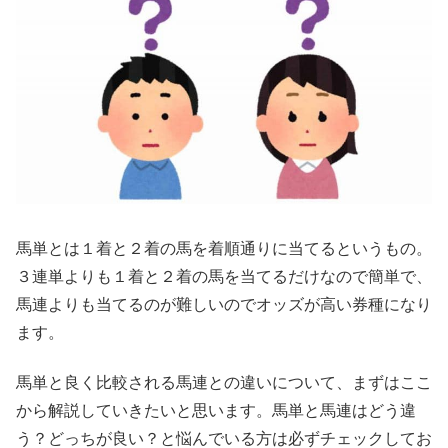
馬単とは１着と２着の馬を着順通りに当てるというもの。
３連単よりも１着と２着の馬を当てるだけなので簡単で、
馬連よりも当てるのが難しいのでオッズが高い券種になり
ます。
馬単と良く比較される馬連との違いについて、まずはここ
から解説していきたいと思います。馬単と馬連はどう違
う？どっちが良い？と悩んでいる方は必ずチェックしてお