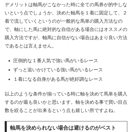
デメリットは軸馬がこなかった時に全ての馬券が的中しな
いという点でしょうか。決めた軸馬を１着に固定して、２
着で流していくというのが一般的な馬単の購入方法なの
で、軸にした馬に絶対的な自信がある場合にはオススメの
購入方法ですが、軸馬に自信がない場合はあまり良い方法
であるとは言えません。
圧倒的な１番人気で強い馬がいるレース
ずっと追いかけている強い馬がいるレース
１着になる自身がある馬が絶好調なレース
以上のような条件が揃っている時に軸を決めて馬単を購入
するのが最も良いかと思います。軸を決める事で買い目点
数を絞ることが出来るという点も嬉しい所ですよね。
軸馬を決められない場合は避けるのがベスト