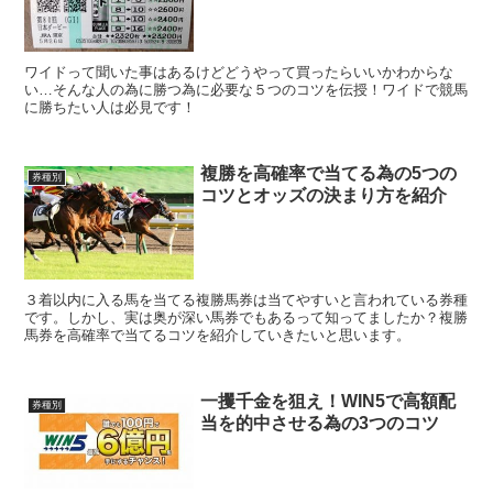
ワイドって聞いた事はあるけどどうやって買ったらいいかわからな
い…そんな人の為に勝つ為に必要な５つのコツを伝授！ワイドで競馬
に勝ちたい人は必見です！
複勝を高確率で当てる為の5つの
券種別
コツとオッズの決まり方を紹介
３着以内に入る馬を当てる複勝馬券は当てやすいと言われている券種
です。しかし、実は奥が深い馬券でもあるって知ってましたか？複勝
馬券を高確率で当てるコツを紹介していきたいと思います。
一攫千金を狙え！WIN5で高額配
券種別
当を的中させる為の3つのコツ