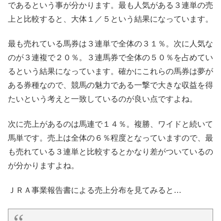
であるという事が分かります。最も人気がある３連単の売
上と比較すると、大体１／５という結果になっています。
最も売れている馬券は３連単で全体の３１％。次に人気な
のが３連複で２０％。３連馬券で全体の５０％を占めてい
るという結果になっています。確かにこれらの馬券は夢が
ある券種なので、競馬の魅力である一撃で大きな収益を得
たいという考えと一致しているのが良い点ですよね。
次に売上があるのは馬連で１４％。複勝、ワイドと続いて
馬単です。売上は全体の６％程度となっていますので、最
も売れている３連単と比較するとかなり差がついているの
が分かりますよね。
ＪＲＡ事業報告書による売上分布を見てみると…