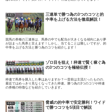
三連単で勝つ為の3つのコツと的
券種別
中率を上げる方法を徹底解説！
競馬の券種の三連単は、馬券の中でも配当が大きくなる傾向にあり夢
が詰まった馬券と言えます！しかし、当てることは難しいですが、的
中率を上げる方法と勝つ為のコツを紹介します！
ゾロ目を狙え！枠連で賢く稼ぐ為
券種別
の3つのコツを極秘伝授！
枠連で馬券を購入した事はありますか？一昔前は主流だったものの、
最近ではめっきり見なくなってきた枠連。勝つ為の3つのコツや枠連
の券種の特徴などを紹介していきます。
脅威の的中率で安定勝利！ワイド
券種別
で勝つコツを5項目で解説