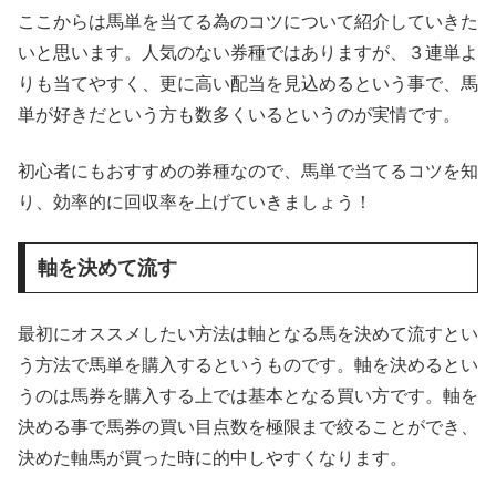
ここからは馬単を当てる為のコツについて紹介していきた
いと思います。人気のない券種ではありますが、３連単よ
りも当てやすく、更に高い配当を見込めるという事で、馬
単が好きだという方も数多くいるというのが実情です。
初心者にもおすすめの券種なので、馬単で当てるコツを知
り、効率的に回収率を上げていきましょう！
軸を決めて流す
最初にオススメしたい方法は軸となる馬を決めて流すとい
う方法で馬単を購入するというものです。軸を決めるとい
うのは馬券を購入する上では基本となる買い方です。軸を
決める事で馬券の買い目点数を極限まで絞ることができ、
決めた軸馬が買った時に的中しやすくなります。