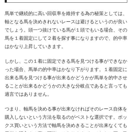
馬単で継続的に高い回収率を維持する為の秘策としては、
軸となる馬を決めきれないレースは避けるというのが良い
でしょう。頭一つ抜けている馬が１頭でもいる場合、その
馬を１着固定にして２着を探す事になりますので、的中率
はかなり上昇していきます。
しかし、この１着に固定できる馬を見つける事ができなか
った場合、馬単の的中率はかなり下がります。１着固定に
出来る馬を見つける事が出来るかどうかが馬単を的中させ
ることが出来るかどうかの大きな分岐点であると言っても
過言ではありません。
つまり、軸馬を決める事が出来なければそのレース自体を
購入しないという方法を取るのがベストな選択です。ボッ
クス買いという方法で軸馬を決めきることが出来なくても