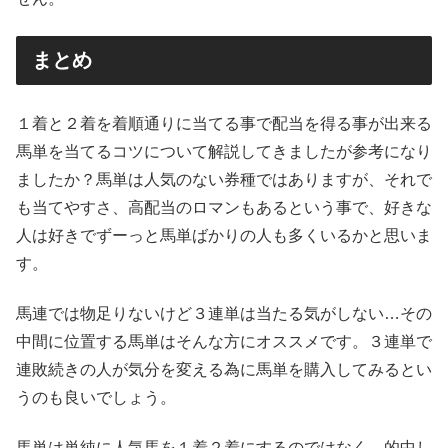
まとめ
１着と２着を着順通りに当てる事で配当を得る事が出来る
馬単を当てるコツについて解説してきましたが参考になり
ましたか？馬単は人気のない券種ではありますが、それで
も当てやすさ、高配当のロマンもあるという事で、好きな
人は好きでずーっと馬単ばかりの人も多くいるかと思いま
す。
馬連では物足りないけど３連単は当たる気がしない…その
中間に位置する馬単はそんな方にオススメです。３連単で
連敗続きの人が気分を変える為に馬単を購入してみるとい
うのも良いでしょう。
馬単は単純に人気馬を１着２着にするのではなく、的中し