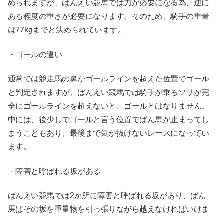
められますが、ばんえい競馬では力が必要になる為、逆に
ある程度の重さが必要になります。そのため、騎手の重量
は77kgまでと決められています。
・ゴールの違い
通常では競走馬の鼻がゴールラインを超えた位置でゴール
と判定されますが、ばんえい競馬では騎手が乗るソリが完
全にゴールラインを超えないと、ゴールとはなりません。
中には、後少しでゴールと言う位置でばん馬が止まってし
まうこともあり、最後まで気が抜けないレースになってい
ます。
・障害と呼ばれる坂がある
ばんえい競馬では2か所に障害と呼ばれる坂があり、ばん
馬はその坂を重量物を引っ張りながら越えなければいけま