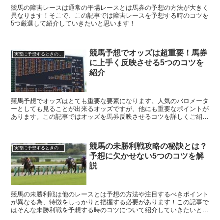
競馬の障害レースは通常の平場レースとは馬券の予想の方法が大きく
異なります！そこで、この記事では障害レースを予想する時のコツを
5つ厳選して紹介していきたいと思います！
競馬予想でオッズは超重要！馬券
実際に予想するときのコツ
に上手く反映させる5つのコツを
紹介
競馬予想でオッズはとても重要な要素になります。人気のバロメータ
ーとしても見ることが出来るオッズですが、他にも重要なポイントが
あります。この記事ではオッズを馬券反映させるコツを詳しくご紹介
していきます！
競馬の未勝利戦攻略の秘訣とは？
実際に予想するときのコツ
予想に欠かせない5つのコツを解
説
競馬の未勝利戦は他のレースとは予想の方法や注目するべきポイント
が異なる為、特徴をしっかりと把握する必要があります！この記事で
はそんな未勝利戦を予想する時のコツについて紹介していきたいと思
います！