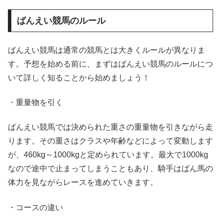
ばんえい競馬のルール
ばんえい競馬は通常の競馬とは大きくルールが異なりま
す。予想を始める前に、まずはばんえい競馬のルールにつ
いて詳しく知ることから始めましょう！
・重量物を引く
ばんえい競馬では決められた重さの重量物を引きながら走
ります。その重さはクラスや年齢などによって変動します
が、460kg～1000kgと定められています。最大で1000kg
なので途中で止まってしまうこともあり、騎手はばん馬の
体力を見ながらレースを進めていきます。
・コースの違い