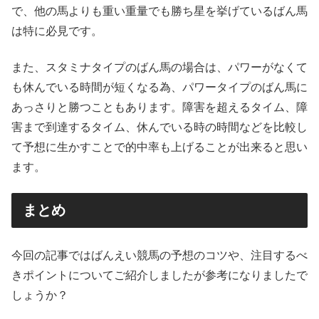
で、他の馬よりも重い重量でも勝ち星を挙げているばん馬
は特に必見です。
また、スタミナタイプのばん馬の場合は、パワーがなくて
も休んでいる時間が短くなる為、パワータイプのばん馬に
あっさりと勝つこともあります。障害を超えるタイム、障
害まで到達するタイム、休んでいる時の時間などを比較し
て予想に生かすことで的中率も上げることが出来ると思い
ます。
まとめ
今回の記事ではばんえい競馬の予想のコツや、注目するべ
きポイントについてご紹介しましたが参考になりましたで
しょうか？