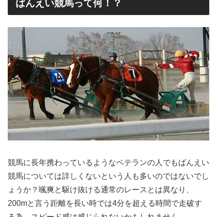
ばんえい競馬って何！？
競馬に長年携わっているようなベテランの人でもばんえい
競馬については詳しくないという人も多いのではないでし
ょうか？颯爽と駆け抜ける通常のレースとは異なり、
200mと言う距離を長い時では4分を超える時間で走破す
る為、スピード感は感じられないかもしれません。