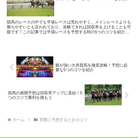
競馬のレースの中でも平場レースは荒れやすく、メインレースよりも
勝ちやすいとも言われており、攻略できれば回収率を上げることも可
能です！この記事では平場レースを予想する時の5つのコツを紹介し
ています！
癖が強い大井競馬を徹底攻略！予想に必
要な5つのコツを紹介
競馬の展開予想は回収率アップに直結！5
つのコツで勝利を掴もう
ホーム
実際に予想するときのコツ