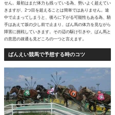
せん。最初はまだ体力も残っている為、勢いよく超えてい
きますが、2つ目を超えることは簡単ではありません。途
中で止まってしまうと、後ろに下がる可能性もある為、騎
手はあえて坂の少し前で止まり、ばん馬の体力を見ながら
障害に挑戦していきます。その辺の駆け引きや、ばん馬と
の意思の疎通も見どころの一つと言えます。
ばんえい競馬で予想する時のコツ