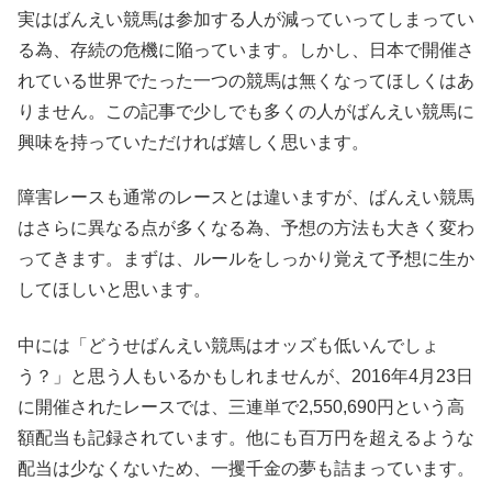
実はばんえい競馬は参加する人が減っていってしまってい
る為、存続の危機に陥っています。しかし、日本で開催さ
れている世界でたった一つの競馬は無くなってほしくはあ
りません。この記事で少しでも多くの人がばんえい競馬に
興味を持っていただければ嬉しく思います。
障害レースも通常のレースとは違いますが、ばんえい競馬
はさらに異なる点が多くなる為、予想の方法も大きく変わ
ってきます。まずは、ルールをしっかり覚えて予想に生か
してほしいと思います。
中には「どうせばんえい競馬はオッズも低いんでしょ
う？」と思う人もいるかもしれませんが、2016年4月23日
に開催されたレースでは、三連単で2,550,690円という高
額配当も記録されています。他にも百万円を超えるような
配当は少なくないため、一攫千金の夢も詰まっています。